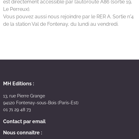
est directement accessible par l’autoroute A86 (sortie 19,
Le Perreux).
Vous pouvez aussi nous rejoindre par le RER A. Sortie n°4
de la station Val de Fontenay, du lundi au vendredi.
MH Editions :
13, rue Pierre Grange
94120 Fontenay-sous-Bois (Paris-Est)
01 71 29 48 73
Contact par email
Nous connaître :