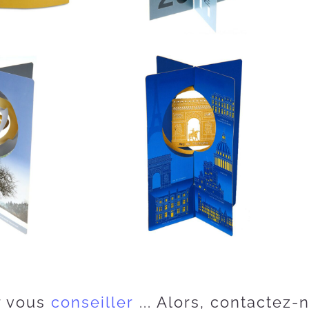
r vous
c
o
n
s
e
i
l
l
e
r
... Alors, contactez-