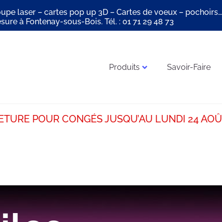
oupe laser – cartes pop up 3D – Cartes de voeux – pochoirs…
sure à Fontenay-sous-Bois. Tél. : 01 71 29 48 73
Produits
Savoir-Faire
TURE POUR CONGÉS JUSQU’AU LUNDI 24 AOÛ