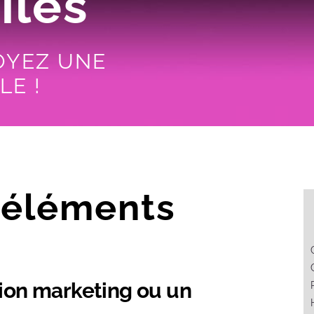
iles
OYEZ UNE
LE !
 éléments
tion marketing ou un