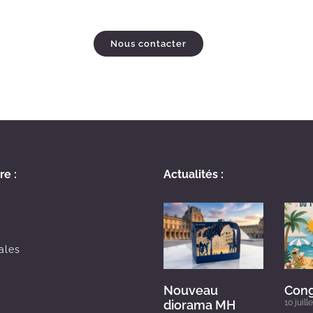
Nous contacter
re :
Actualités :
ales
Nouveau
Cong
diorama MH
10 juill